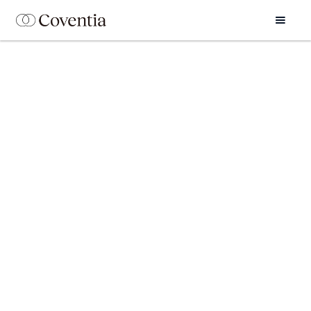
BLOG
En Coventia Legal publicamos guías y artículos
prácticos sobre
reclamaciones bancarias
,
seguros
de vida, noticias legales y sentencias
, así como
consejos útiles
para que sepas cómo defender tus
derechos y recuperar tu dinero con confianza.
Leer últimos artículos