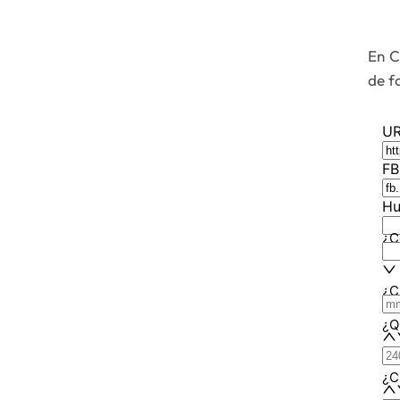
En C
de f