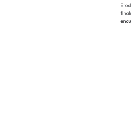
Eros
fina
encu