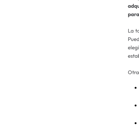
adqu
para
La t
Pued
eleg
esta
Otra