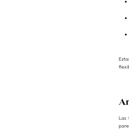
Esta
flex
An
Las 
pare