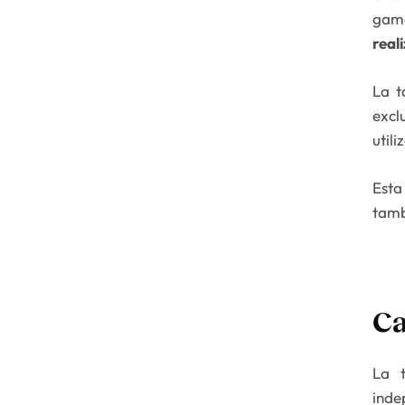
gama
real
La t
excl
util
Esta
tam
Ca
La t
inde