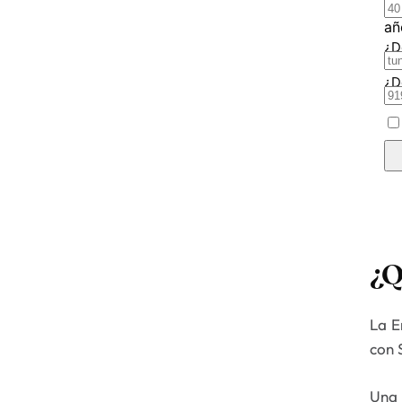
¿Q
La E
con 
Una 