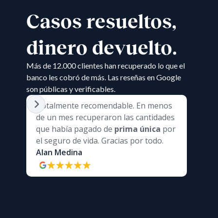
Casos resueltos,
dinero devuelto.
Más de 12.000 clientes han recuperado lo que el
banco les cobró de más. Las reseñas en Google
son públicas y verificables.
Totalmente recomendable. En menos
Os con
de un mes recuperaron las cantidades
Insta
que había pagado de
prima
única
por
He
re
el seguro de vida. Gracias por todo.
segu
Alan Medina
sobre
mes).
Móni