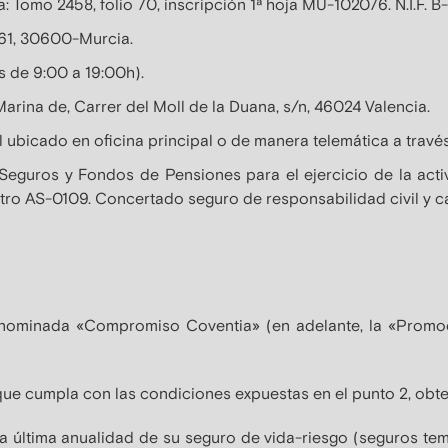
a: Tomo 2458, folio 70, inscripción 1ª hoja MU-102076. N.I.F. 
o 61, 30600-Murcia.
s de 9:00 a 19:00h).
Marina de, Carrer del Moll de la Duana, s/n, 46024 Valencia.
l ubicado en oficina principal o de manera telemática a travé
Seguros y Fondos de Pensiones para el ejercicio de la acti
tro AS-0109. Concertado seguro de responsabilidad civil y ca
nominada «Compromiso Coventia» (en adelante, la «Promoció
que cumpla con las condiciones expuestas en el punto 2, obt
a última anualidad de su seguro de vida-riesgo (seguros tem