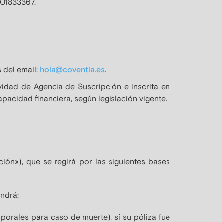
B-01833367.
s del email:
hola@coventia.es
.
vidad de Agencia de Suscripción e inscrita en
pacidad financiera, según legislación vigente.
n»), que se regirá por las siguientes bases
endrá:
porales para caso de muerte), sí su póliza fue